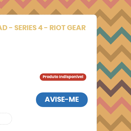
 - SERIES 4 - RIOT GEAR
Produto Indisponível
AVISE-ME