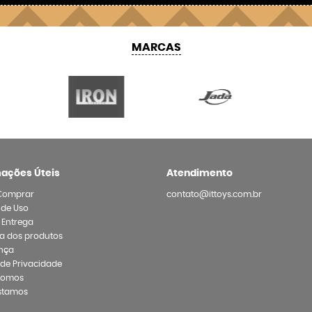
MARCAS
mações Úteis
Atendimento
Comprar
contato@ittoys.com.br
 de Uso
e Entrega
a dos produtos
nça
a de Privacidade
Somos
stamos