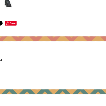
Save
14