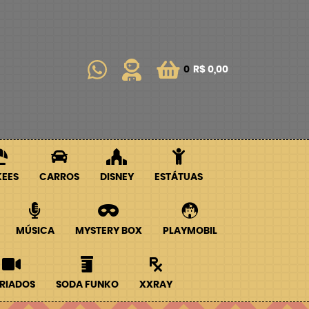
0
R$ 0,00
KEES
CARROS
DISNEY
ESTÁTUAS
MÚSICA
MYSTERY BOX
PLAYMOBIL
RIADOS
SODA FUNKO
XXRAY