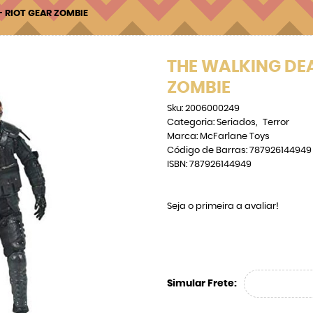
- RIOT GEAR ZOMBIE
THE WALKING DEAD
ZOMBIE
Sku:
2006000249
Categoria:
Seriados
Terror
Marca:
McFarlane Toys
Código de Barras:
787926144949
ISBN:
787926144949
Seja o primeira a avaliar!
Simular Frete: