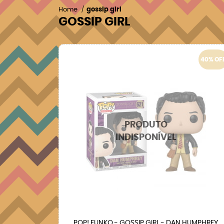
Home
gossip girl
GOSSIP GIRL
40% OF
POP! FUNKO - GOSSIP GIRL - DAN HUMPHREY