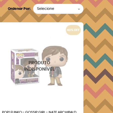
Ordenar Por
Selecione
40% OFF
POP! FUNKO - GOSSIP GIRL - NATE ARCHIBALD