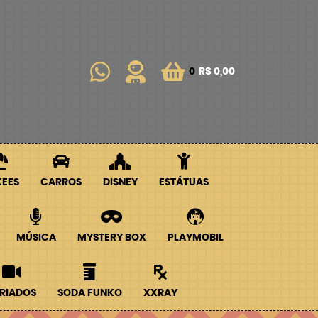
0
R$ 0,00
KEES
CARROS
DISNEY
ESTÁTUAS
MÚSICA
MYSTERY BOX
PLAYMOBIL
RIADOS
SODA FUNKO
XXRAY