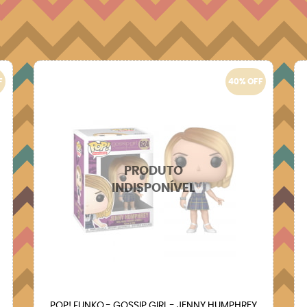
F
40% OFF
POP! FUNKO - GOSSIP GIRL - JENNY HUMPHREY