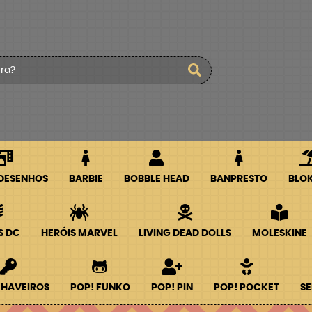
 DESENHOS
BARBIE
BOBBLE HEAD
BANPRESTO
BLO
S DC
HERÓIS MARVEL
LIVING DEAD DOLLS
MOLESKINE
CHAVEIROS
POP! FUNKO
POP! PIN
POP! POCKET
SE