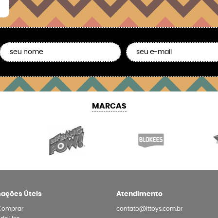
MARCAS
mações Úteis
Atendimento
Comprar
contato@ittoys.com.br