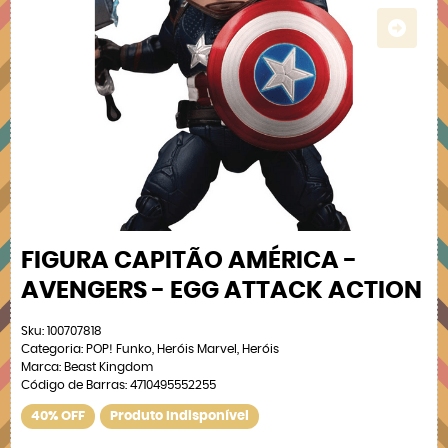
FIGURA CAPITÃO AMÉRICA -
AVENGERS - EGG ATTACK ACTION
Sku:
100707818
Categoria:
POP! Funko
,
Heróis Marvel
,
Heróis
Marca:
Beast Kingdom
Código de Barras:
4710495552255
40% OFF
Produto Indisponível