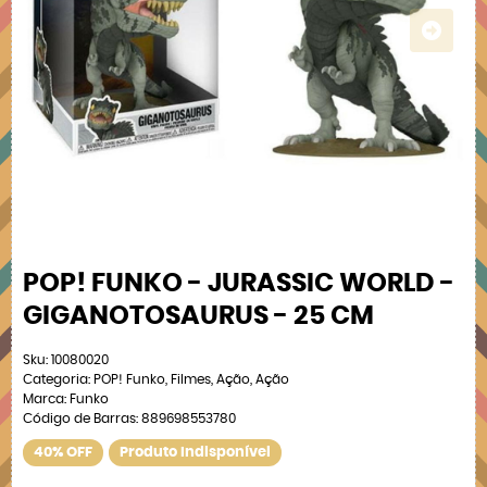
POP! FUNKO - JURASSIC WORLD -
GIGANOTOSAURUS - 25 CM
Sku:
10080020
Categoria:
POP! Funko
,
Filmes
,
Ação
,
Ação
Marca:
Funko
Código de Barras:
889698553780
40% OFF
Produto Indisponível