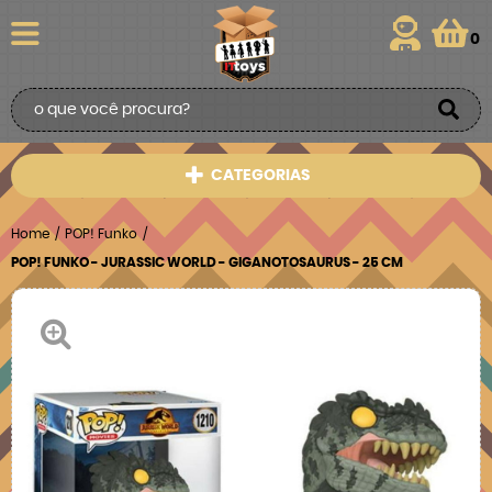
0
CATEGORIAS
Home
POP! Funko
POP! FUNKO - JURASSIC WORLD - GIGANOTOSAURUS - 25 CM