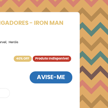
NGADORES - IRON MAN
rvel
Heróis
40% OFF
Produto Indisponível
AVISE-ME