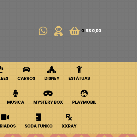
0
R$ 0,00
KEES
CARROS
DISNEY
ESTÁTUAS
MÚSICA
MYSTERY BOX
PLAYMOBIL
RIADOS
SODA FUNKO
XXRAY