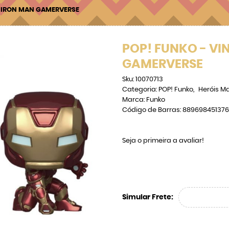
- IRON MAN GAMERVERSE
POP! FUNKO - VI
GAMERVERSE
Sku:
10070713
Categoria:
POP! Funko
Heróis Ma
Marca:
Funko
Código de Barras:
889698451376
Seja o primeira a avaliar!
Simular Frete: