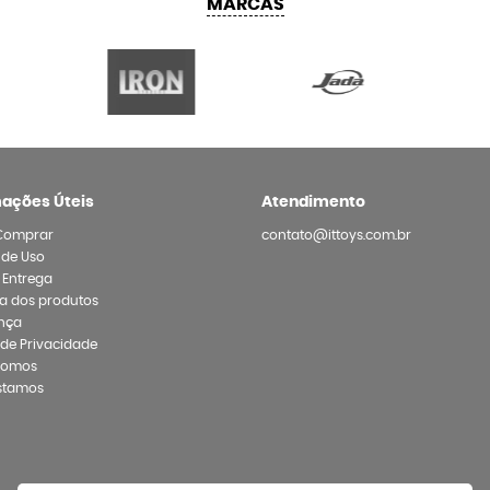
MARCAS
mações Úteis
Atendimento
Comprar
contato@ittoys.com.br
 de Uso
e Entrega
a dos produtos
nça
a de Privacidade
Somos
stamos